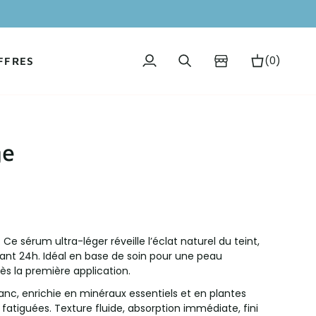
(0)
FFRES
Mon
Recherche
Panier
compte
ge
e sérum ultra-léger réveille l’éclat naturel du teint,
ant 24h. Idéal en base de soin pour une peau
ès la première application.
nc, enrichie en minéraux essentiels et en plantes
 fatiguées. Texture fluide, absorption immédiate, fini