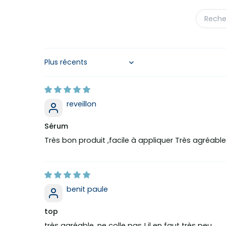
Sort by
reveillon
Sérum
Très bon produit ,facile à appliquer Très agréabl
benit paule
top
très agréable. ne colle pas ! il en faut très peu