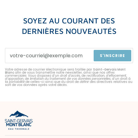
SOYEZ AU COURANT DES
DERNIÈRES NOUVEAUTÉS
S'INSCRIRE
Votre adresse de courrier électronique sera traitée par
Saint-Gervais Mont
Blanc
afin de vous transmettre notre newsletter, ainsi que nos
offres
commerciales
. Vous disposez d’un
droit d’accès
, de
rectification
,
d’effacement
,
d’opposition
, de
limitation du traitement de vos données personnelles
, d’un droit à
la
portabilité
de celles-ci ainsi que du droit de
définir
des directives relatives au
sort de vos données après votre décès.