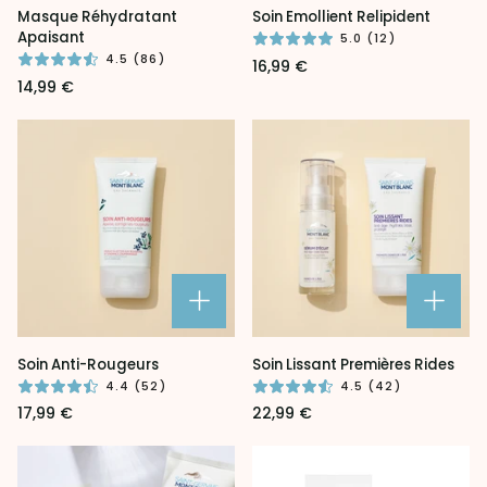
Masque
Soin
Masque Réhydratant
Soin Emollient Relipident
Réhydratant
Emollient
Apaisant
5.0 (12)
Apaisant
Relipident
4.5 (86)
16,99 €
14,99 €
Soin
Soin
Soin Anti-Rougeurs
Soin Lissant Premières Rides
Anti-
Lissant
4.4 (52)
4.5 (42)
Rougeurs
Premières
17,99 €
22,99 €
Rides