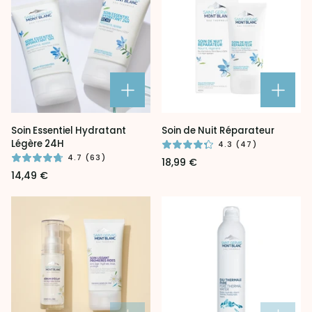
Soin
Soin
Soin Essentiel Hydratant
Soin de Nuit Réparateur
Essentiel
de
Légère 24H
4.3 (47)
Hydratant
Nuit
4.7 (63)
18,99 €
Légère
Réparateur
14,49 €
24H