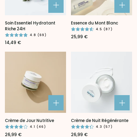
Soin
Essence
Soin Essentiel Hydratant
Essence du Mont Blanc
Essentiel
du
Riche 24H
4.5 (87)
Hydratant
Mont
4.8 (69)
25,99 €
Riche
Blanc
14,49 €
24H
Crème
Crème
Crème de Jour Nutritive
Crème de Nuit Régénérante
de
de
4.1 (46)
4.3 (57)
Jour
Nuit
26,99 €
26,99 €
Nutritive
Régénérante