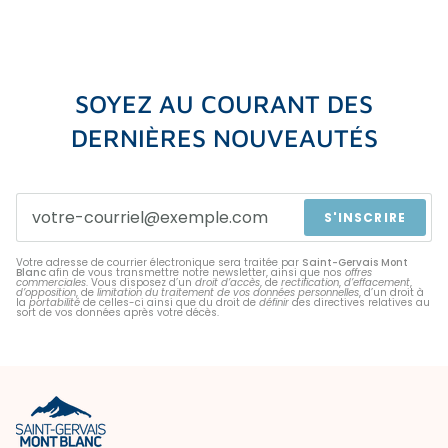
SOYEZ AU COURANT DES
DERNIÈRES NOUVEAUTÉS
S'INSCRIRE
Votre adresse de courrier électronique sera traitée par
Saint-Gervais Mont
Blanc
afin de vous transmettre notre newsletter, ainsi que nos
offres
commerciales
. Vous disposez d’un
droit d’accès
, de
rectification
,
d’effacement
,
d’opposition
, de
limitation du traitement de vos données personnelles
, d’un droit à
la
portabilité
de celles-ci ainsi que du droit de
définir
des directives relatives au
sort de vos données après votre décès.