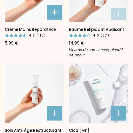
Crème
Baume
Crème Mains Réparatrice
Baume Relipidant Apaisant
Mains
Relipidant
4.6 (110)
4.3 (87)
Réparatrice
Apaisant
5,99 €
14,99 €
Victime de son succés, bientôt
de retour
Soin
Cica
Soin Anti-Âge Restructurant
Cica [Mn]