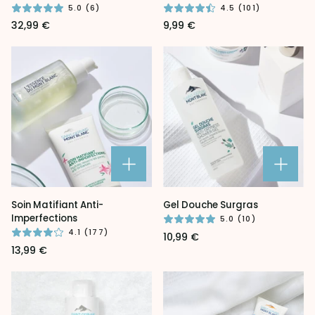
Anti-
[Mn]
5.0 (6)
4.5 (101)
Âge
32,99 €
9,99 €
Restructurant
Soin
Gel
Soin Matifiant Anti-
Gel Douche Surgras
Matifiant
Douche
Imperfections
5.0 (10)
Anti-
Surgras
4.1 (177)
10,99 €
Imperfections
13,99 €