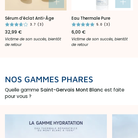
Sérum
Eau
Sérum d’éclat Anti-Âge
Eau Thermale Pure
d’éclat
Thermale
3.7 (3)
5.0 (3)
Anti-
Pure
32,99 €
6,00 €
Âge
Victime de son succés, bientôt
Victime de son succés, bientôt
de retour
de retour
NOS GAMMES PHARES
Quelle gamme
Saint-Gervais Mont Blanc
est faite
pour vous ?