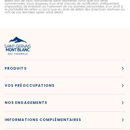
Blanc
afin de vous transmettre notre newsletter, ainsi que nos
offres
commerciales
. Vous disposez d’un
droit d’accès
, de
rectification
,
d’effacement
,
d’opposition
, de
limitation du traitement de vos données personnelles
, d’un droit à
la
portabilité
de celles-ci ainsi que du droit de
définir
des directives relatives au
sort de vos données après votre décès.
PRODUITS
VOS PRÉOCCUPATIONS
NOS ENGAGEMENTS
INFORMATIONS COMPLÉMENTAIRES