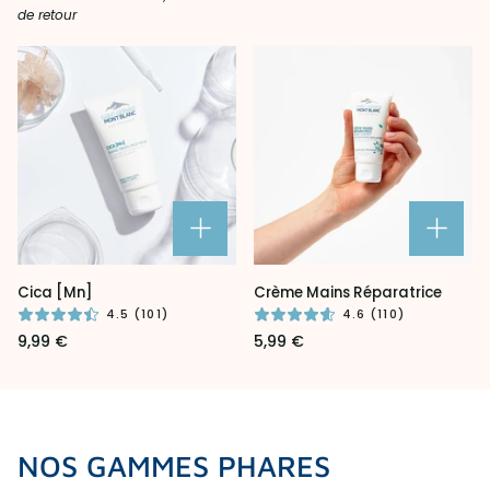
de retour
Cica
Crème
Cica [Mn]
Crème Mains Réparatrice
[Mn]
Mains
4.5 (101)
4.6 (110)
Réparatrice
9,99 €
5,99 €
NOS GAMMES PHARES