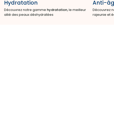
Hydratation
Anti-â
Découvrez notre gamme
hydratation
, le meilleur
Découvrez n
allié des peaux déshydratées
rajeunie et é