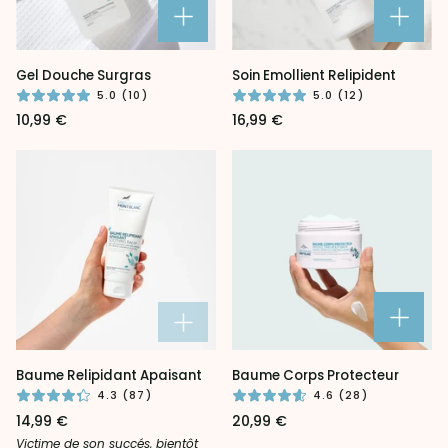
Gel
Soin
Gel Douche Surgras
Soin Emollient Relipident
Douche
Emollient
5.0 (10)
5.0 (12)
Surgras
Relipident
10,99 €
16,99 €
Baume
Baume
Baume Relipidant Apaisant
Baume Corps Protecteur
Relipidant
Corps
4.3 (87)
4.6 (28)
Apaisant
Protecteur
14,99 €
20,99 €
Victime de son succés, bientôt