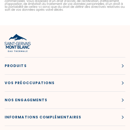
commerciales
. Vous disposez d’un
droit d’accès
, de
rectification
,
d’effacement
,
d’opposition
, de
limitation du traitement de vos données personnelles
, d’un droit à
la
portabilité
de celles-ci ainsi que du droit de
définir
des directives relatives au
sort de vos données après votre décès.
PRODUITS
VOS PRÉOCCUPATIONS
NOS ENGAGEMENTS
INFORMATIONS COMPLÉMENTAIRES