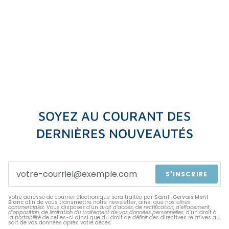
SOYEZ AU COURANT DES
DERNIÈRES NOUVEAUTÉS
S'INSCRIRE
Votre adresse de courrier électronique sera traitée par
Saint-Gervais Mont
Blanc
afin de vous transmettre notre newsletter, ainsi que nos
offres
commerciales
. Vous disposez d’un
droit d’accès
, de
rectification
,
d’effacement
,
d’opposition
, de
limitation du traitement de vos données personnelles
, d’un droit à
la
portabilité
de celles-ci ainsi que du droit de
définir
des directives relatives au
sort de vos données après votre décès.