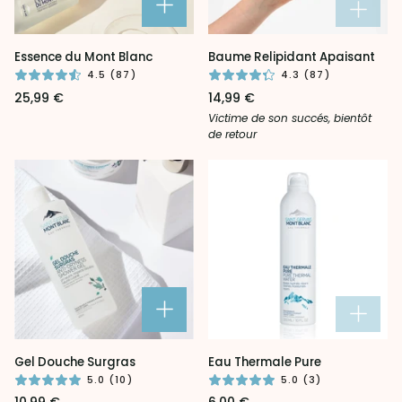
Essence
Baume
Essence du Mont Blanc
Baume Relipidant Apaisant
du
Relipidant
4.5 (87)
4.3 (87)
Mont
Apaisant
25,99 €
14,99 €
Blanc
Victime de son succés, bientôt
de retour
Gel
Eau
Gel Douche Surgras
Eau Thermale Pure
Douche
Thermale
5.0 (10)
5.0 (3)
Surgras
Pure