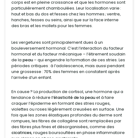
corps est en pleine croissance et que les hormones sont
particulièrement chamboulées. Leur localisation varie :
haut et bas du dos et fesses chez les hommes ; ventre,
hanches, fesses ou seins, ainsi que sur la face interne
des bras et les mollets pour les femmes.
Les vergetures sont principalement dues à un
bouleversement hormonal. C’est l’interaction du facteur
hormonal et du facteur mécanique – l’étirement soudain
de la
peau
– qui engendre la formation de ces stries. Les
périodes critiques : à l’adolescence, mais aussi pendant
une grossesse : 70% des femmes en constatent après
l’arrivée d’un enfant.
En cause ? La production de cortisol, une hormone qui a
tendance à réduire
l’élasticité de la peau
et à faire
craquer l’épiderme en formant des stries rouges,
violettes ou roses légèrement creusées en surface. Une
fois que les zones élastiques profondes du derme sont
rompues, les fibres de collagène sont remplacées par
des fibres plus fines et désorganisées, comme des
cicatrices
, rouges boursouflées en phase inflammatoire