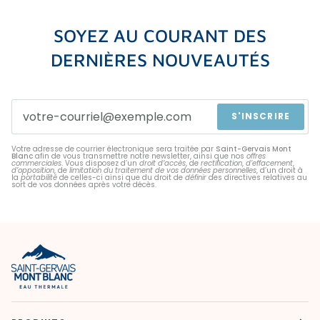
SOYEZ AU COURANT DES
DERNIÈRES NOUVEAUTÉS
S'INSCRIRE
Votre adresse de courrier électronique sera traitée par
Saint-Gervais Mont
Blanc
afin de vous transmettre notre newsletter, ainsi que nos
offres
commerciales
. Vous disposez d’un
droit d’accès
, de
rectification
,
d’effacement
,
d’opposition
, de
limitation du traitement de vos données personnelles
, d’un droit à
la
portabilité
de celles-ci ainsi que du droit de
définir
des directives relatives au
sort de vos données après votre décès.