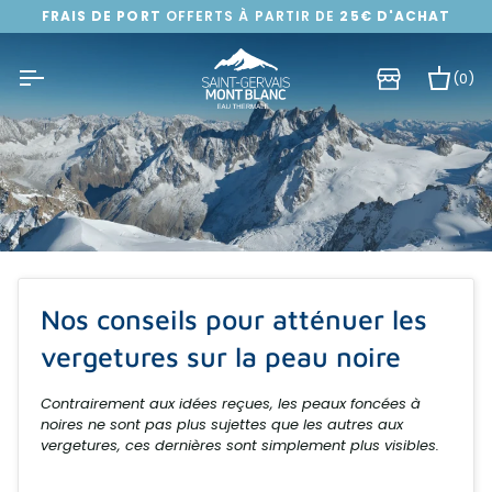
Passer
FRAIS DE PORT
OFFERTS À PARTIR DE
25€ D'ACHAT
au
contenu
(0)
Pa
Nos conseils pour atténuer les
vergetures sur la peau noire
Contrairement aux idées reçues, les peaux foncées à
noires ne sont pas plus sujettes que les autres aux
vergetures, ces dernières sont simplement plus visibles.