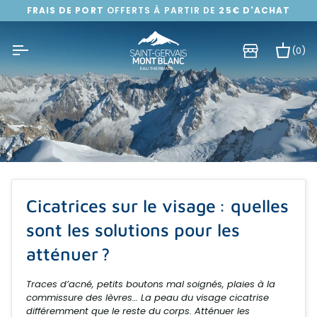
Passer
FRAIS DE PORT
OFFERTS À PARTIR DE
25€ D'ACHAT
au
contenu
(0)
Pa
Cicatrices sur le visage : quelles
sont les solutions pour les
atténuer ?
Traces d’acné, petits boutons mal soignés, plaies à la
commissure des lèvres… La peau du visage cicatrise
différemment que le reste du corps. Atténuer les