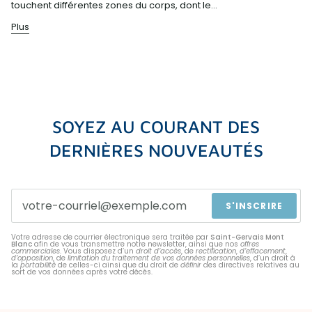
touchent différentes zones du corps, dont le...
Plus
SOYEZ AU COURANT DES
DERNIÈRES NOUVEAUTÉS
S'INSCRIRE
Votre adresse de courrier électronique sera traitée par
Saint-Gervais Mont
Blanc
afin de vous transmettre notre newsletter, ainsi que nos
offres
commerciales
. Vous disposez d’un
droit d’accès
, de
rectification
,
d’effacement
,
d’opposition
, de
limitation du traitement de vos données personnelles
, d’un droit à
la
portabilité
de celles-ci ainsi que du droit de
définir
des directives relatives au
sort de vos données après votre décès.