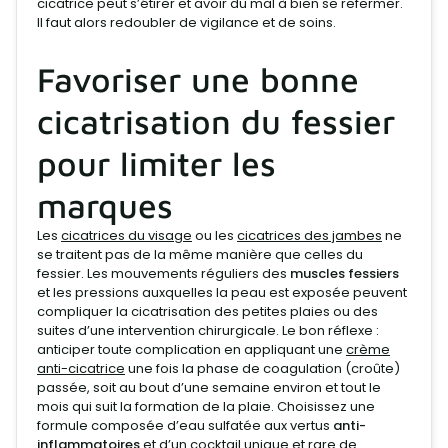
cicatrice peut s’étirer et avoir du mal à bien se refermer.
Il faut alors redoubler de vigilance et de soins.
Favoriser une bonne
cicatrisation du fessier
pour limiter les
marques
Les
cicatrices du visage
ou les
cicatrices des jambes
ne
se traitent pas de la même manière que celles du
fessier. Les mouvements réguliers des
muscles fessiers
et les pressions auxquelles la peau est exposée peuvent
compliquer la cicatrisation des petites plaies ou des
suites d’une intervention chirurgicale. Le bon réflexe :
anticiper toute complication en appliquant une
crème
anti-cicatrice
une fois la phase de coagulation (croûte)
passée, soit au bout d’une semaine environ et tout le
mois qui suit la formation de la plaie. Choisissez une
formule composée d’eau sulfatée aux vertus
anti-
inflammatoires
et d’un cocktail unique et rare de