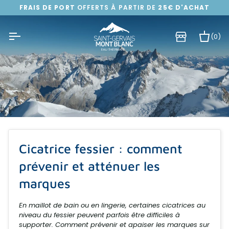
Passer
FRAIS DE PORT
OFFERTS À PARTIR DE
25€ D'ACHAT
au
contenu
(0)
Pa
Cicatrice fessier : comment
prévenir et atténuer les
marques
En maillot de bain ou en lingerie, certaines cicatrices au
niveau du fessier peuvent parfois être difficiles à
supporter. Comment prévenir et apaiser les marques sur