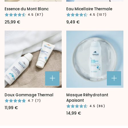
Essence
Eau
Essence du Mont Blanc
Eau Micellaire Thermale
du
Micellaire
4.5 (87)
4.5 (107)
Mont
Thermale
25,99 €
9,49 €
Blanc
Doux
Masque
Doux Gommage Thermal
Masque Réhydratant
Gommage
Réhydratant
Apaisant
4.7 (7)
Thermal
Apaisant
4.5 (86)
11,99 €
14,99 €