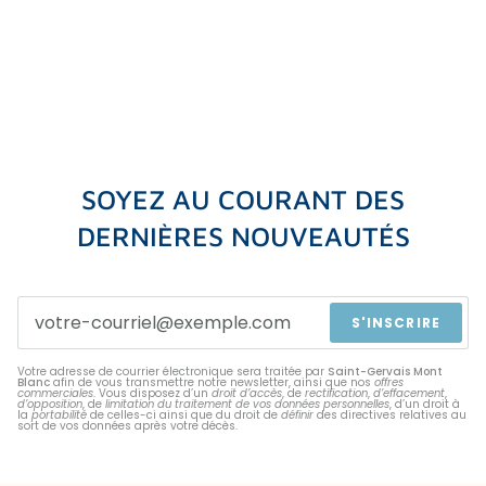
SOYEZ AU COURANT DES
DERNIÈRES NOUVEAUTÉS
S'INSCRIRE
Votre adresse de courrier électronique sera traitée par
Saint-Gervais Mont
Blanc
afin de vous transmettre notre newsletter, ainsi que nos
offres
commerciales
. Vous disposez d’un
droit d’accès
, de
rectification
,
d’effacement
,
d’opposition
, de
limitation du traitement de vos données personnelles
, d’un droit à
la
portabilité
de celles-ci ainsi que du droit de
définir
des directives relatives au
sort de vos données après votre décès.