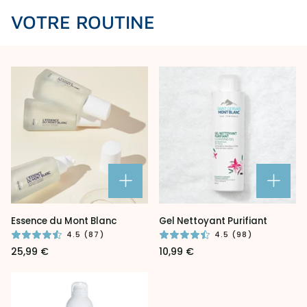
VOTRE ROUTINE
Essence
Gel
Essence du Mont Blanc
Gel Nettoyant Purifiant
du
Nettoyant
4.5 (87)
4.5 (98)
Mont
Purifiant
25,99 €
10,99 €
Blanc