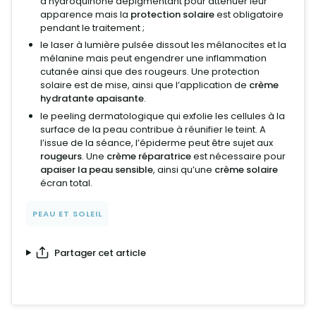
d’hydroquinone dépigmentant pour atténuer leur
apparence mais la
protection solaire
est obligatoire
pendant le traitement ;
le laser à lumière pulsée dissout les mélanocites et la
mélanine mais peut engendrer une inflammation
cutanée ainsi que des rougeurs. Une protection
solaire est de mise, ainsi que l’application de
crème
hydratante apaisante
.
le peeling dermatologique qui exfolie les cellules à la
surface de la peau contribue à réunifier le teint. A
l’issue de la séance, l’épiderme peut être sujet aux
rougeurs
. Une
crème réparatrice
est nécessaire pour
apaiser la peau sensible
, ainsi qu’une
crème solaire
écran total.
PEAU ET SOLEIL
Partager cet article