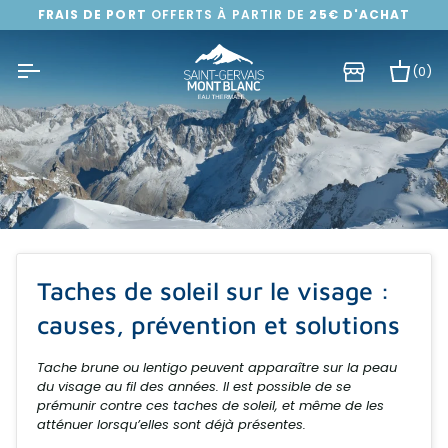
Passer
FRAIS DE PORT
OFFERTS À PARTIR DE
25€ D'ACHAT
au
contenu
(0)
Pa
Taches de soleil sur le visage :
causes, prévention et solutions
Tache brune ou lentigo peuvent apparaître sur la peau
du visage au fil des années. Il est possible de se
prémunir contre ces taches de soleil, et même de les
atténuer lorsqu’elles sont déjà présentes.