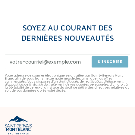
SOYEZ AU COURANT DES
DERNIÈRES NOUVEAUTÉS
S'INSCRIRE
Votre adresse de courrier électronique sera traitée par
Saint-Gervais Mont
Blanc
afin de vous transmettre notre newsletter, ainsi que nos
offres
commerciales
. Vous disposez d’un
droit d’accès
, de
rectification
,
d’effacement
,
d’opposition
, de
limitation du traitement de vos données personnelles
, d’un droit à
la
portabilité
de celles-ci ainsi que du droit de
définir
des directives relatives au
sort de vos données après votre décès.