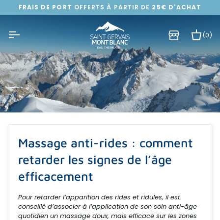
Passer
FRAIS DE PORT
OFFERTS À PARTIR DE
25€ D'ACHAT
au
contenu
(0)
Pa
Massage anti-rides : comment
retarder les signes de l’âge
efficacement
Pour retarder l’apparition des rides et ridules, il est
conseillé d’associer à l’application de son soin anti-âge
quotidien un massage doux, mais efficace sur les zones