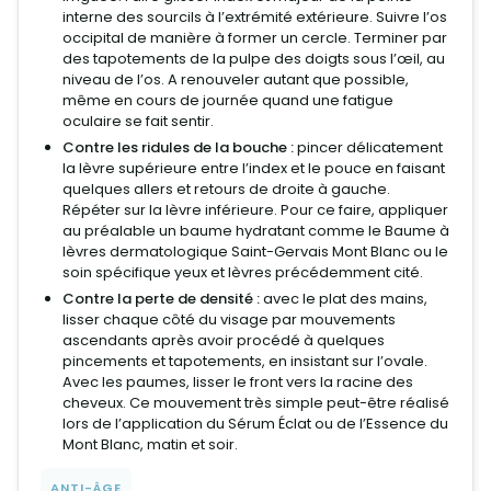
interne des sourcils à l’extrémité extérieure. Suivre l’os
occipital de manière à former un cercle. Terminer par
des tapotements de la pulpe des doigts sous l’œil, au
niveau de l’os. A renouveler autant que possible,
même en cours de journée quand une fatigue
oculaire se fait sentir.
Contre les ridules de la bouche :
pincer délicatement
la lèvre supérieure entre l’index et le pouce en faisant
quelques allers et retours de droite à gauche.
Répéter sur la lèvre inférieure. Pour ce faire, appliquer
au préalable un baume hydratant comme le Baume à
lèvres dermatologique Saint-Gervais Mont Blanc ou le
soin spécifique yeux et lèvres précédemment cité.
Contre la perte de densité :
avec le plat des mains,
lisser chaque côté du visage par mouvements
ascendants après avoir procédé à quelques
pincements et tapotements, en insistant sur l’ovale.
Avec les paumes, lisser le front vers la racine des
cheveux. Ce mouvement très simple peut-être réalisé
lors de l’application du Sérum Éclat ou de l’Essence du
Mont Blanc, matin et soir.
ANTI-ÂGE