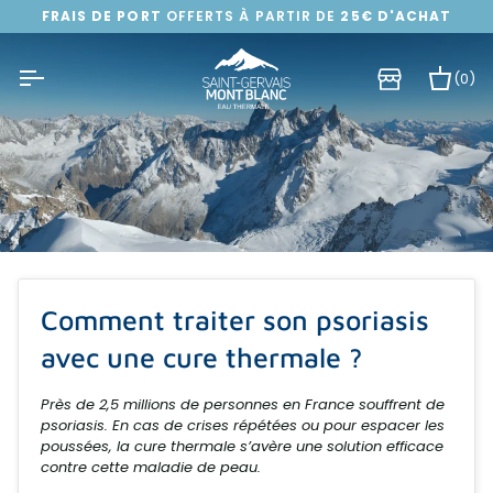
Passer
FRAIS DE PORT
OFFERTS À PARTIR DE
25€ D'ACHAT
au
contenu
(0)
Pa
Comment traiter son psoriasis
avec une cure thermale ?
Près de 2,5 millions de personnes en France souffrent de
psoriasis. En cas de crises répétées ou pour espacer les
poussées, la cure thermale s’avère une solution efficace
contre cette maladie de peau.