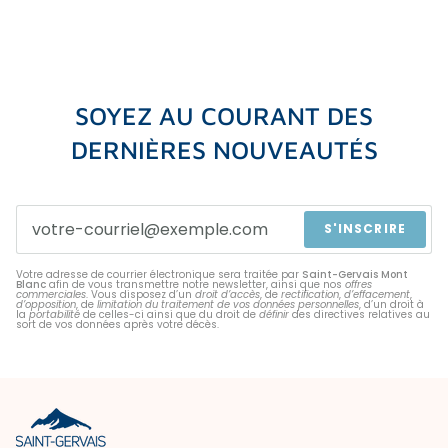
SOYEZ AU COURANT DES
DERNIÈRES NOUVEAUTÉS
S'INSCRIRE
Votre adresse de courrier électronique sera traitée par
Saint-Gervais Mont
Blanc
afin de vous transmettre notre newsletter, ainsi que nos
offres
commerciales
. Vous disposez d’un
droit d’accès
, de
rectification
,
d’effacement
,
d’opposition
, de
limitation du traitement de vos données personnelles
, d’un droit à
la
portabilité
de celles-ci ainsi que du droit de
définir
des directives relatives au
sort de vos données après votre décès.