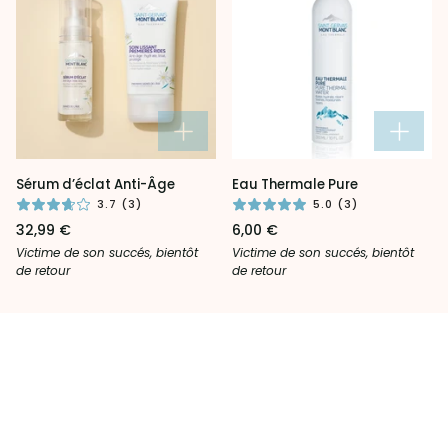
Sérum
Eau
Sérum d’éclat Anti-Âge
Eau Thermale Pure
d’éclat
Thermale
3.7 (3)
5.0 (3)
Anti-
Pure
32,99 €
6,00 €
Âge
Victime de son succés, bientôt
Victime de son succés, bientôt
de retour
de retour