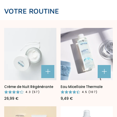
VOTRE ROUTINE
Crème
Eau
Crème de Nuit Régénérante
Eau Micellaire Thermale
de
Micellaire
4.3 (57)
4.5 (107)
Nuit
Thermale
26,99 €
9,49 €
Régénérante