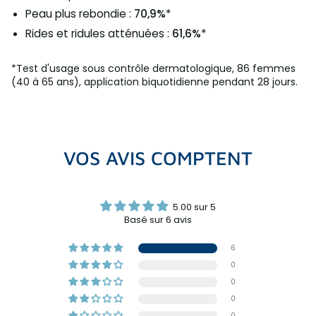
Peau plus rebondie :
70,9%
*
Rides et ridules atténuées :
61,6%
*
*Test d'usage sous contrôle dermatologique, 86 femmes
(40 à 65 ans), application biquotidienne pendant 28 jours.
VOS AVIS COMPTENT
5.00 sur 5
Basé sur 6 avis
6
0
0
0
0